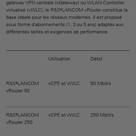
gateway VPN centrale (vGateway) ou WLAN-Controller
virtualisé (vWLC), le R&S®LANCOM vRouter constitue la
base idéale pour les réseaux modernes. Il est proposé
sous forme d'abonnements (1, 3 ou 5 ans) adaptés aux
différentes tailles et exigences de performance.
Utilisation
Débit
T
R&S®LANCOM
vCPE et vWLC
50 Mbit/s
1
vRouter 50
R&S®LANCOM
vCPE et vWLC
250 Mbit/s
5
vRouter 250