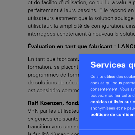
et de facilité d’utilisation, ce qui lui a va
parfaitement à leurs besoins. Elle répond en 
utilisateurs estiment que la solution soulage c
utilisateur, la simplicité de configuration, 
interrogées achèteraient à nouveau la solu
Évaluation en tant que fabricant : LANCO
En tant que fabricant, LANCOM a impression
Services q
formation, se plaçant ainsi en tête de tous s
programmes de formation en ligne et hors l
Ce site utilise des coo
de solutions de sécurité très innovant, offra
cookies qui nous permet
consentement. Vous avez 
est considéré comme un partenaire extrêmem
pouvez modifier cette d
cookies utilisés sur 
Ralf Koenzen, fondateur et PDG de Roh
anonymisées et ne peuv
VPN par les utilisateurs, ainsi que notre é
politique de confident
exigences croissantes en matière de sécurité
transition vers une architecture de sécurit
la facilité d’usage sont prioritaires. Toutef