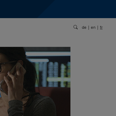
de
en
fr