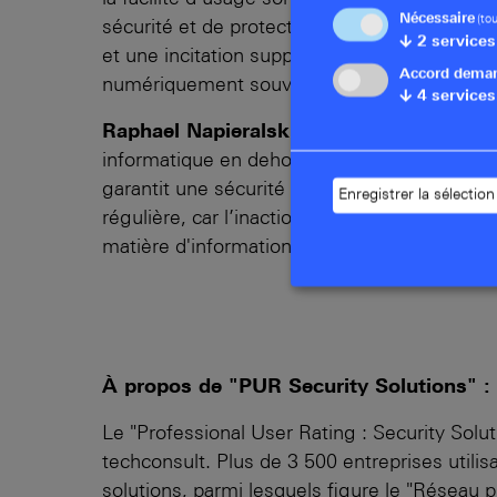
Nécessaire
(to
sécurité et de protection des réseaux. La re
↓
2
services
et une incitation supplémentaire pour toute 
Accord dema
numériquement souveraine."
↓
4
services
Raphael Napieralski, analyste responsab
informatique en dehors des limites de l'entre
garantit une sécurité maximale du réseau. 
Enregistrer la sélection
régulière, car l’inaction peut rapidement o
matière d'information et de conseil sur la s
À propos de "PUR Security Solutions" :
Le "Professional User Rating : Security Sol
techconsult. Plus de 3 500 entreprises utilis
solutions, parmi lesquels figure le "Réseau 